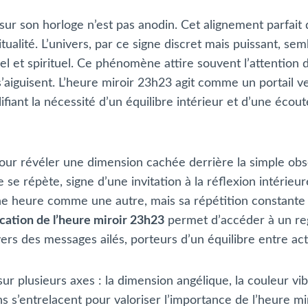
ur son horloge n’est pas anodin. Cet alignement parfait 
tualité. L’univers, par ce signe discret mais puissant, s
l et spirituel. Ce phénomène attire souvent l’attention 
s’aiguisent. L’heure miroir 23h23 agit comme un portail 
ifiant la nécessité d’un équilibre intérieur et d’une écout
 pour révéler une dimension cachée derrière la simple obs
 se répète, signe d’une invitation à la réflexion intérie
’une heure comme une autre, mais sa répétition constante
ication de l’heure miroir 23h23
permet d’accéder à un reg
ers des messages ailés, porteurs d’un équilibre entre acti
sur plusieurs axes : la dimension angélique, la couleur vi
s s’entrelacent pour valoriser l’importance de l’heure mir