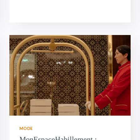
MODE
MonEspaceHabillement :