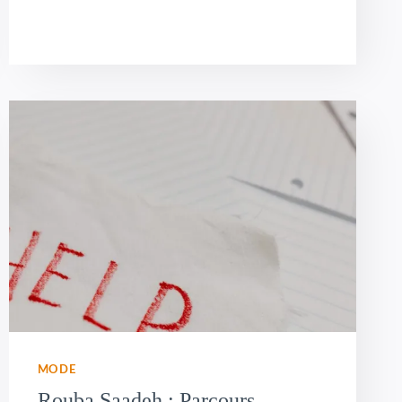
MODE
Rouba Saadeh : Parcours,