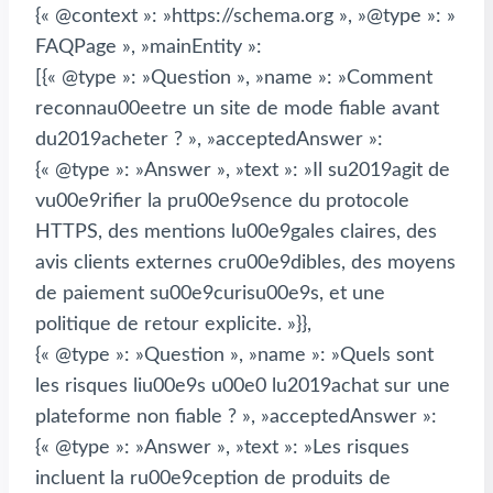
{« @context »: »https://schema.org », »@type »: »
FAQPage », »mainEntity »:
[{« @type »: »Question », »name »: »Comment
reconnau00eetre un site de mode fiable avant
du2019acheter ? », »acceptedAnswer »:
{« @type »: »Answer », »text »: »Il su2019agit de
vu00e9rifier la pru00e9sence du protocole
HTTPS, des mentions lu00e9gales claires, des
avis clients externes cru00e9dibles, des moyens
de paiement su00e9curisu00e9s, et une
politique de retour explicite. »}},
{« @type »: »Question », »name »: »Quels sont
les risques liu00e9s u00e0 lu2019achat sur une
plateforme non fiable ? », »acceptedAnswer »:
{« @type »: »Answer », »text »: »Les risques
incluent la ru00e9ception de produits de