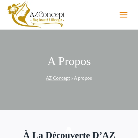
Aller
au
contenu
A Propos
AZ Concept
»
A propos
A
À La Découverte D’AZ