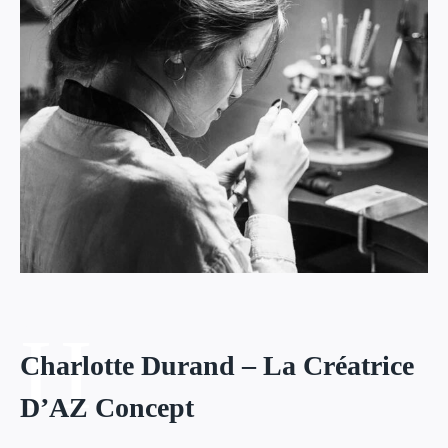
H
H
Charlotte Durand – La Créatrice
D’AZ Concept