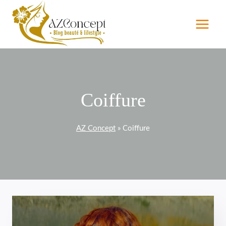
Aller
au
contenu
Coiffure
AZ Concept
»
Coiffure