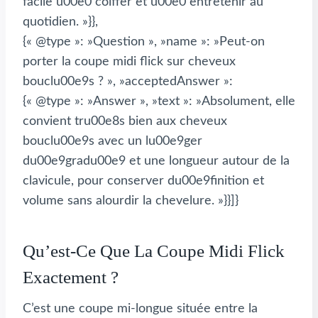
facile u00e0 coiffer et u00e0 entretenir au
quotidien. »}},
{« @type »: »Question », »name »: »Peut-on
porter la coupe midi flick sur cheveux
bouclu00e9s ? », »acceptedAnswer »:
{« @type »: »Answer », »text »: »Absolument, elle
convient tru00e8s bien aux cheveux
bouclu00e9s avec un lu00e9ger
du00e9gradu00e9 et une longueur autour de la
clavicule, pour conserver du00e9finition et
volume sans alourdir la chevelure. »}}]}
Qu’est-Ce Que La Coupe Midi Flick
Exactement ?
C’est une coupe mi-longue située entre la