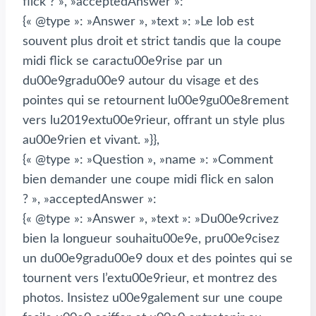
flick ? », »acceptedAnswer »:
{« @type »: »Answer », »text »: »Le lob est
souvent plus droit et strict tandis que la coupe
midi flick se caractu00e9rise par un
du00e9gradu00e9 autour du visage et des
pointes qui se retournent lu00e9gu00e8rement
vers lu2019extu00e9rieur, offrant un style plus
au00e9rien et vivant. »}},
{« @type »: »Question », »name »: »Comment
bien demander une coupe midi flick en salon
? », »acceptedAnswer »:
{« @type »: »Answer », »text »: »Du00e9crivez
bien la longueur souhaitu00e9e, pru00e9cisez
un du00e9gradu00e9 doux et des pointes qui se
tournent vers l’extu00e9rieur, et montrez des
photos. Insistez u00e9galement sur une coupe