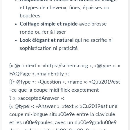
et types de cheveux, fines, épaisses ou
bouclées
Coiffage simple et rapide
avec brosse
ronde ou fer à lisser
Look élégant et naturel
qui ne sacrifie ni
sophistication ni praticité
{« @context »: »https://schema.org », »@type »: »
FAQPage », »mainEntity »:
[{« @type »: »Question », »name »: »Quu2019est
-ce que la coupe midi flick exactement
? », »acceptedAnswer »:
{« @type »: »Answer », »text »: »Cu2019est une
coupe mi-longue situu00e9e entre la clavicule
et les u00e9paules, avec un du00e9gradu00e9