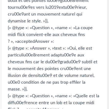
doux et des pointes lu00e9gu00e8rement
tournu00e9es vers lu2019extu00e9rieur,
cru00e9ant un mouvement naturel qui
dynamise le style. »}},
{« @type »: »Question », »name »: »La coupe
midi flick convient-elle aux cheveux fins
? », »acceptedAnswer »:
{« @type »: »Answer », »text »: »Oui, elle est
particuliu00e8rement adaptu00e9e aux
cheveux fins car le du00e9gradu00e9 subtil et
le mouvement des pointes cru00e9ent une
illusion de densitu00e9 et de volume naturel,
u00e0 condition de ne pas trop effiler la
masse. »}},
{« @type »: »Question », »name »: »Quelle est la
diffu00e9rence entre un lob et la coupe midi