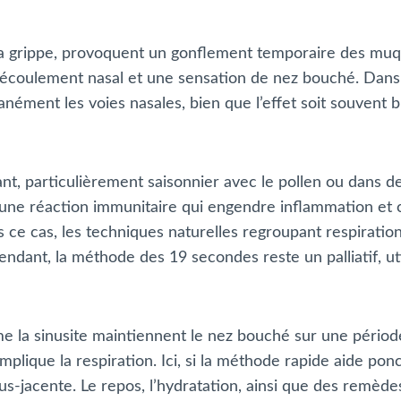
u la grippe, provoquent un gonflement temporaire des mu
 un écoulement nasal et une sensation de nez bouché. Dan
ent les voies nasales, bien que l’effet soit souvent bre
nt, particulièrement saisonnier avec le pollen ou dans 
 une réaction immunitaire qui engendre inflammation et c
 ce cas, les techniques naturelles regroupant respiratio
dant, la méthode des 19 secondes reste un palliatif, u
e la sinusite maintiennent le nez bouché sur une pério
plique la respiration. Ici, si la méthode rapide aide po
ous-jacente. Le repos, l’hydratation, ainsi que des remè