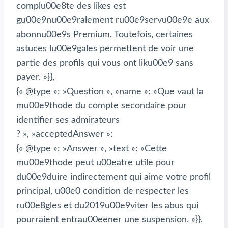
complu00e8te des likes est
gu00e9nu00e9ralement ru00e9servu00e9e aux
abonnu00e9s Premium. Toutefois, certaines
astuces lu00e9gales permettent de voir une
partie des profils qui vous ont liku00e9 sans
payer. »}},
{« @type »: »Question », »name »: »Que vaut la
mu00e9thode du compte secondaire pour
identifier ses admirateurs
? », »acceptedAnswer »:
{« @type »: »Answer », »text »: »Cette
mu00e9thode peut u00eatre utile pour
du00e9duire indirectement qui aime votre profil
principal, u00e0 condition de respecter les
ru00e8gles et du2019u00e9viter les abus qui
pourraient entrau00eener une suspension. »}},