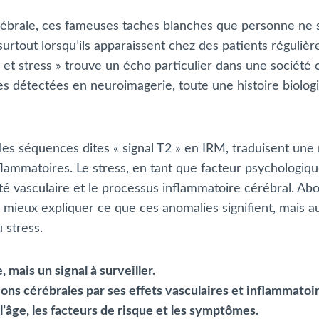
ébrale, ces fameuses taches blanches que personne ne s
surtout lorsqu’ils apparaissent chez des patients réguli
 et stress » trouve un écho particulier dans une société 
es détectées en neuroimagerie, toute une histoire biolog
les séquences dites « signal T2 » en IRM, traduisent une 
nflammatoires. Le stress, en tant que facteur psychologiq
anté vasculaire et le processus inflammatoire cérébral. A
mieux expliquer ce que ces anomalies signifient, mais aus
 stress.
mais un signal à surveiller.
ions cérébrales par ses effets vasculaires et inflammatoir
l’âge, les facteurs de risque et les symptômes.