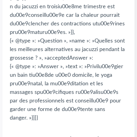
n du jacuzzi en troisiu00e8me trimestre est
du00e9conseillu00e9e car la chaleur pourrait
du00e9clencher des contractions utu00e9rines
pru00e9maturu00e9es. »}},
{« @type »: »Question », »name »: »Quelles sont
les meilleures alternatives au jacuzzi pendant la
grossesse ? », »acceptedAnswer »:
{« @type »: »Answer », »text »: »Privilu00e9gier
un bain tiu00e8de u00e0 domicile, le yoga
pru00e9natal, la mu00e9ditation et les
massages spu00e9cifiques ru00e9alisu00e9s
par des professionnels est conseillu00e9 pour
garder une forme de du00e9tente sans
danger. »}}]}