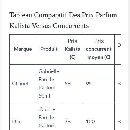
Tableau Comparatif Des Prix Parfum
Kalista Versus Concurrents
Prix
Prix
Diffé
Marque
Produit
Kalista
concurrent
(
(€)
moyen (€)
Gabrielle
Eau de
Chanel
58
95
−39%
Parfum
50ml
J’adore
Eau de
Dior
78
120
−35%
Parfum