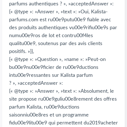
parfums authentiques ? », »acceptedAnswer »:
{« @type »: »Answer », »text »: »Oui, Kalista-
parfums.com est ru00e9putu00e9 fiable avec
des produits authentiques vu00e9rifiu00e9s par
numu00e9ros de lot et contru00f4les
qualitu00e9, soutenus par des avis clients
positifs. »}},
{« @type »: »Question », »name »: »Peut-on
bu00e9nu00e9ficier de ru00e9ductions
intu00e9ressantes sur Kalista parfum
? », »acceptedAnswer »:
{« @type »: »Answer », »text »: »Absolument, le
site propose ru00e9guliu00e8rement des offres
parfum Kalista, ru00e9ductions
saisonniu00e8res et un programme
fidu00e9litu00e9 qui permettent du2019acheter