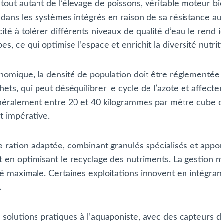
out autant de l’élevage de poissons, véritable moteur bio
 dans les systèmes intégrés en raison de sa résistance a
té à tolérer différents niveaux de qualité d’eau le rend i
, ce qui optimise l’espace et enrichit la diversité nutri
onomique, la densité de population doit être réglementé
ts, qui peut déséquilibrer le cycle de l’azote et affect
néralement entre 20 et 40 kilogrammes par mètre cube d’
nt impérative.
ne ration adaptée, combinant granulés spécialisés et appo
en optimisant le recyclage des nutriments. La gestion mé
é maximale. Certaines exploitations innovent en intégrant
.
 solutions pratiques à l’aquaponiste, avec des capteurs d