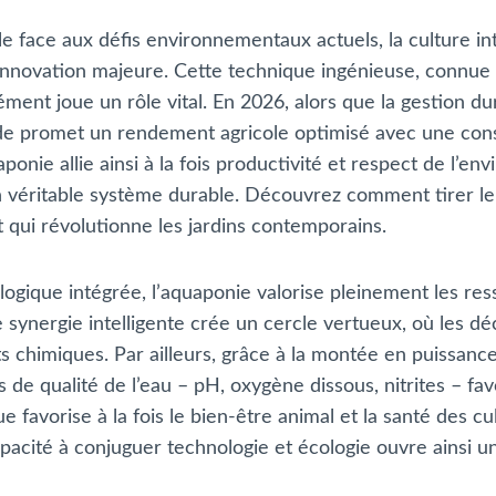
ble face aux défis environnementaux actuels, la culture i
novation majeure. Cette technique ingénieuse, connue s
t joue un rôle vital. En 2026, alors que la gestion durab
de promet un rendement agricole optimisé avec une con
ponie allie ainsi à la fois productivité et respect de l’
 véritable système durable. Découvrez comment tirer le 
t qui révolutionne les jardins contemporains.
logique intégrée, l’aquaponie valorise pleinement les re
synergie intelligente crée un cercle vertueux, où les déch
ants chimiques. Par ailleurs, grâce à la montée en puissan
s de qualité de l’eau – pH, oxygène dissous, nitrites – fa
ue favorise à la fois le bien-être animal et la santé des c
pacité à conjuguer technologie et écologie ouvre ainsi u