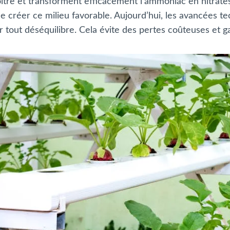
tre et transforment efficacement l’ammoniac en nitrates 
 créer ce milieu favorable. Aujourd’hui, les avancées tech
r tout déséquilibre. Cela évite des pertes coûteuses et g