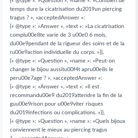
{« @type »: »Question », »name »: »Combien de
temps dure la cicatrisation du2019un piercing
tragus ? », »acceptedAnswer »:
{« @type »: »Answer », »text »: »La cicatrisation
complu00e8te varie de 3 u00e0 6 mois,
du00e9pendant de la rigueur des soins et de la
ru00e9action individuelle du corps. »}},
{« @type »: »Question », »name »: »Peut-on
changer le bijou aussitu00f4t apru00e8s le
peru00e7age ? », »acceptedAnswer »:
{« @type »: »Answer », »text »: »Il est
recommandu00e9 du2019attendre la fin de la
guu00e9rison pour u00e9viter risques
du2019infections ou complications. »}},
{« @type »: »Question », »name »: »Quels bijoux
conviennent le mieux au piercing tragus