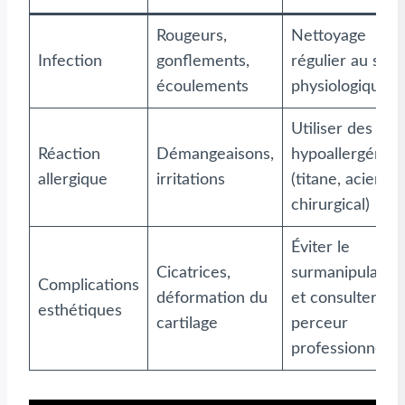
Rougeurs,
Nettoyage
Infection
gonflements,
régulier au sér
écoulements
physiologique
Utiliser des bij
Réaction
Démangeaisons,
hypoallergéniq
allergique
irritations
(titane, acier
chirurgical)
Éviter le
Cicatrices,
surmanipulatio
Complications
déformation du
et consulter un
esthétiques
cartilage
perceur
professionnel