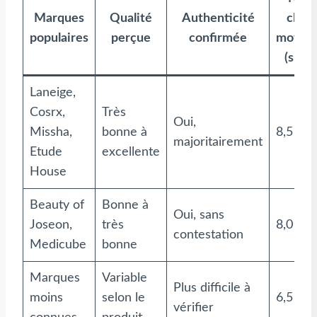
Marques
Qualité
Authenticité
clien
populaires
perçue
confirmée
moyen
(sur 1
Laneige,
Cosrx,
Très
Oui,
Missha,
bonne à
8,5
majoritairement
Etude
excellente
House
Beauty of
Bonne à
Oui, sans
Joseon,
très
8,0
contestation
Medicube
bonne
Marques
Variable
Plus difficile à
moins
selon le
6,5
vérifier