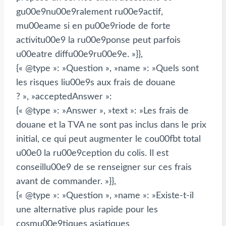
gu00e9nu00e9ralement ru00e9actif,
mu00eame si en pu00e9riode de forte
activitu00e9 la ru00e9ponse peut parfois
u00eatre diffu00e9ru00e9e. »}},
{« @type »: »Question », »name »: »Quels sont
les risques liu00e9s aux frais de douane
? », »acceptedAnswer »:
{« @type »: »Answer », »text »: »Les frais de
douane et la TVA ne sont pas inclus dans le prix
initial, ce qui peut augmenter le cou00fbt total
u00e0 la ru00e9ception du colis. Il est
conseillu00e9 de se renseigner sur ces frais
avant de commander. »}},
{« @type »: »Question », »name »: »Existe-t-il
une alternative plus rapide pour les
cosmu00e9tiques asiatiques