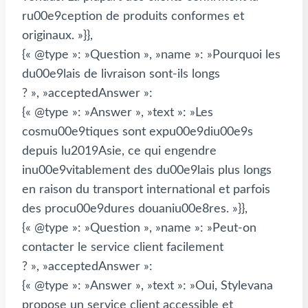
ru00e9ception de produits conformes et
originaux. »}},
{« @type »: »Question », »name »: »Pourquoi les
du00e9lais de livraison sont-ils longs
? », »acceptedAnswer »:
{« @type »: »Answer », »text »: »Les
cosmu00e9tiques sont expu00e9diu00e9s
depuis lu2019Asie, ce qui engendre
inu00e9vitablement des du00e9lais plus longs
en raison du transport international et parfois
des procu00e9dures douaniu00e8res. »}},
{« @type »: »Question », »name »: »Peut-on
contacter le service client facilement
? », »acceptedAnswer »:
{« @type »: »Answer », »text »: »Oui, Stylevana
propose un service client accessible et