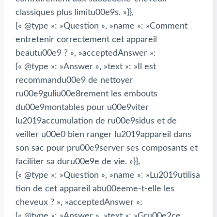
classiques plus limitu00e9s. »}},
{« @type »: »Question », »name »: »Comment
entretenir correctement cet appareil
beautu00e9 ? », »acceptedAnswer »:
{« @type »: »Answer », »text »: »Il est
recommandu00e9 de nettoyer
ru00e9guliu00e8rement les embouts
du00e9montables pour u00e9viter
lu2019accumulation de ru00e9sidus et de
veiller u00e0 bien ranger lu2019appareil dans
son sac pour pru00e9server ses composants et
faciliter sa duru00e9e de vie. »}},
{« @type »: »Question », »name »: »Lu2019utilisa
tion de cet appareil abu00eeme-t-elle les
cheveux ? », »acceptedAnswer »:
{« @type »: »Answer », »text »: »Gru00e2ce