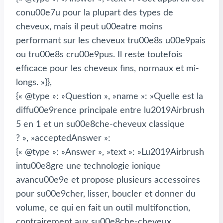
conu00e7u pour la plupart des types de
cheveux, mais il peut u00eatre moins
performant sur les cheveux tru00e8s u00e9pais
ou tru00e8s cru00e9pus. Il reste toutefois
efficace pour les cheveux fins, normaux et mi-
longs. »}},
{« @type »: »Question », »name »: »Quelle est la
diffu00e9rence principale entre lu2019Airbrush
5 en 1 et un su00e8che-cheveux classique
? », »acceptedAnswer »:
{« @type »: »Answer », »text »: »Lu2019Airbrush
intu00e8gre une technologie ionique
avancu00e9e et propose plusieurs accessoires
pour su00e9cher, lisser, boucler et donner du
volume, ce qui en fait un outil multifonction,
contrairement aux su00e8che-cheveux