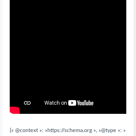
{« @context »: »https://schema.org », »@type »: »