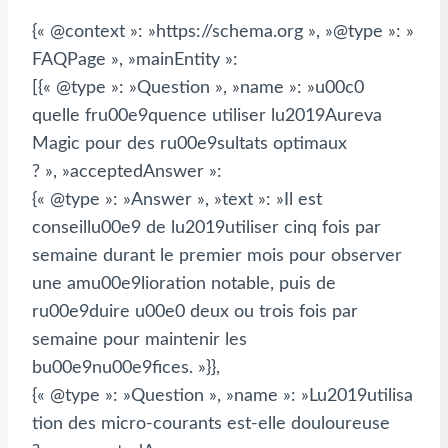
{« @context »: »https://schema.org », »@type »: »
FAQPage », »mainEntity »:
[{« @type »: »Question », »name »: »u00c0
quelle fru00e9quence utiliser lu2019Aureva
Magic pour des ru00e9sultats optimaux
? », »acceptedAnswer »:
{« @type »: »Answer », »text »: »Il est
conseillu00e9 de lu2019utiliser cinq fois par
semaine durant le premier mois pour observer
une amu00e9lioration notable, puis de
ru00e9duire u00e0 deux ou trois fois par
semaine pour maintenir les
bu00e9nu00e9fices. »}},
{« @type »: »Question », »name »: »Lu2019utilisa
tion des micro-courants est-elle douloureuse