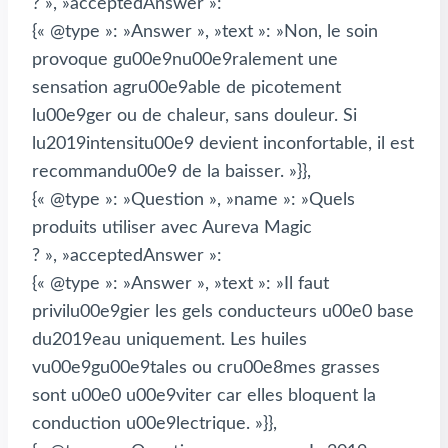
? », »acceptedAnswer »:
{« @type »: »Answer », »text »: »Non, le soin
provoque gu00e9nu00e9ralement une
sensation agru00e9able de picotement
lu00e9ger ou de chaleur, sans douleur. Si
lu2019intensitu00e9 devient inconfortable, il est
recommandu00e9 de la baisser. »}},
{« @type »: »Question », »name »: »Quels
produits utiliser avec Aureva Magic
? », »acceptedAnswer »:
{« @type »: »Answer », »text »: »Il faut
privilu00e9gier les gels conducteurs u00e0 base
du2019eau uniquement. Les huiles
vu00e9gu00e9tales ou cru00e8mes grasses
sont u00e0 u00e9viter car elles bloquent la
conduction u00e9lectrique. »}},