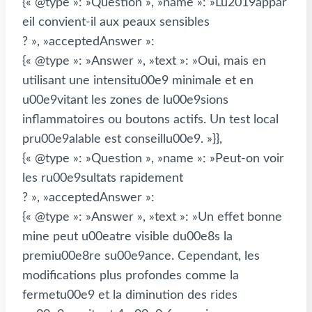
{« @type »: »Question », »name »: »Lu2019appar
eil convient-il aux peaux sensibles
? », »acceptedAnswer »:
{« @type »: »Answer », »text »: »Oui, mais en
utilisant une intensitu00e9 minimale et en
u00e9vitant les zones de lu00e9sions
inflammatoires ou boutons actifs. Un test local
pru00e9alable est conseillu00e9. »}},
{« @type »: »Question », »name »: »Peut-on voir
les ru00e9sultats rapidement
? », »acceptedAnswer »:
{« @type »: »Answer », »text »: »Un effet bonne
mine peut u00eatre visible du00e8s la
premiu00e8re su00e9ance. Cependant, les
modifications plus profondes comme la
fermetu00e9 et la diminution des rides