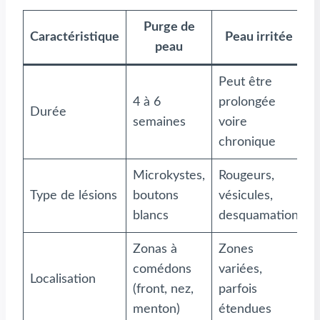
Purge de
Caractéristique
Peau irritée
peau
Peut être
4 à 6
prolongée
Durée
semaines
voire
chronique
Microkystes,
Rougeurs,
Type de lésions
boutons
vésicules,
blancs
desquamation
Zonas à
Zones
comédons
variées,
Localisation
(front, nez,
parfois
menton)
étendues