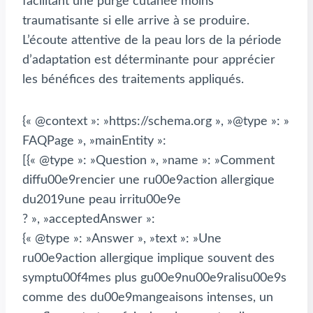
facilitant une purge cutanée moins
traumatisante si elle arrive à se produire.
L’écoute attentive de la peau lors de la période
d’adaptation est déterminante pour apprécier
les bénéfices des traitements appliqués.
{« @context »: »https://schema.org », »@type »: »
FAQPage », »mainEntity »:
[{« @type »: »Question », »name »: »Comment
diffu00e9rencier une ru00e9action allergique
du2019une peau irritu00e9e
? », »acceptedAnswer »:
{« @type »: »Answer », »text »: »Une
ru00e9action allergique implique souvent des
symptu00f4mes plus gu00e9nu00e9ralisu00e9s
comme des du00e9mangeaisons intenses, un