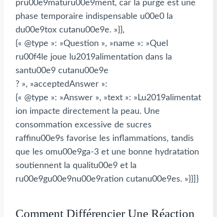
pru00e9maturu00e9ment, car la purge est une
phase temporaire indispensable u00e0 la
du00e9tox cutanu00e9e. »}},
{« @type »: »Question », »name »: »Quel
ru00f4le joue lu2019alimentation dans la
santu00e9 cutanu00e9e
? », »acceptedAnswer »:
{« @type »: »Answer », »text »: »Lu2019alimentat
ion impacte directement la peau. Une
consommation excessive de sucres
raffinu00e9s favorise les inflammations, tandis
que les omu00e9ga-3 et une bonne hydratation
soutiennent la qualitu00e9 et la
ru00e9gu00e9nu00e9ration cutanu00e9es. »}}]}
Comment Différencier Une Réaction