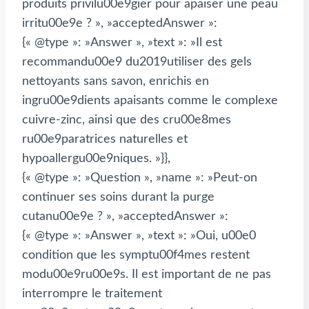
produits privilu00e9gier pour apaiser une peau
irritu00e9e ? », »acceptedAnswer »:
{« @type »: »Answer », »text »: »Il est
recommandu00e9 du2019utiliser des gels
nettoyants sans savon, enrichis en
ingru00e9dients apaisants comme le complexe
cuivre-zinc, ainsi que des cru00e8mes
ru00e9paratrices naturelles et
hypoallergu00e9niques. »}},
{« @type »: »Question », »name »: »Peut-on
continuer ses soins durant la purge
cutanu00e9e ? », »acceptedAnswer »:
{« @type »: »Answer », »text »: »Oui, u00e0
condition que les symptu00f4mes restent
modu00e9ru00e9s. Il est important de ne pas
interrompre le traitement