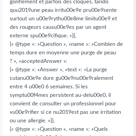
gonflement et parfois des cloques, tandis
quu2019une peau irritu00e9e pru00e9sente
surtout un u00e9rythu00e8me limitu00e9 et
des rougeurs causu00e9es par un agent
externe spu00e9cifique. »}},
{« @type »: »Question », »name »: »Combien de
temps dure en moyenne une purge de peau
? », »acceptedAnswer »:
{« @type »: »Answer », »text »: »La purge
cutanu00e9e dure gu00e9nu00e9ralement
entre 4 u00e0 6 semaines. Si les
symptu00f4mes persistent au-delu00e0, il
convient de consulter un professionnel pour
vu00e9rifier si ce nu2019est pas une irritation
ou une allergie. »}},
{« @type »: »Question », »name »: »Quels