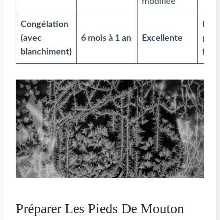
modifiée
Congélation
Ferm
(avec
6 mois à 1 an
Excellente
proc
blanchiment)
frais
Préparer Les Pieds De Mouton