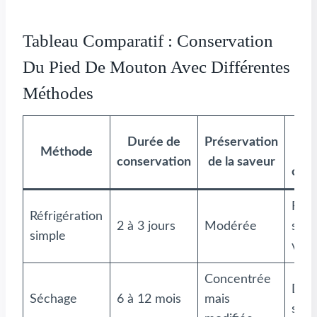
Tableau Comparatif : Conservation
Du Pied De Mouton Avec Différentes
Méthodes
T
Durée de
Préservation
Méthode
conservation
de la saveur
cons
Ferm
Réfrigération
2 à 3 jours
Modérée
s’at
simple
vite
Concentrée
Dure
Séchage
6 à 12 mois
mais
séc