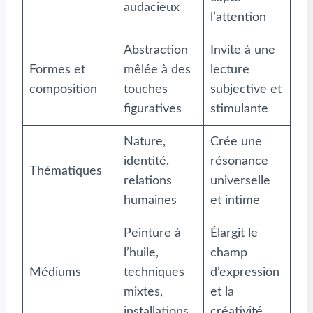
audacieux
l’attention
Abstraction
Invite à une
Formes et
mêlée à des
lecture
composition
touches
subjective et
figuratives
stimulante
Nature,
Crée une
identité,
résonance
Thématiques
relations
universelle
humaines
et intime
Peinture à
Élargit le
l’huile,
champ
Médiums
techniques
d’expression
mixtes,
et la
installations
créativité