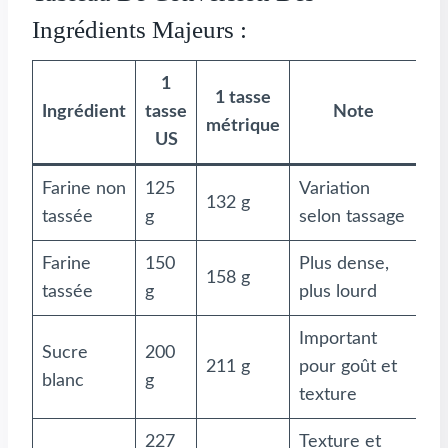
Ingrédients Majeurs :
1
1 tasse
Ingrédient
tasse
Note
métrique
US
Farine non
125
Variation
132 g
tassée
g
selon tassage
Farine
150
Plus dense,
158 g
tassée
g
plus lourd
Important
Sucre
200
211 g
pour goût et
blanc
g
texture
227
Texture et