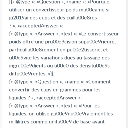
[{« @type »: »Question », »name »: »Pourquoi
utiliser un convertisseur poids mu00eame si
ju2019ai des cups et des cuillu00e8res
? », »acceptedAnswer »:
{« @type »: »Answer », »text »: »Le convertisseur
poids offre une pru00e9cision supu00e9rieure,
particuliu00e8rement en pu00e2tisserie, et
u00e9vite les variations dues au tassage des
ingru00e9dients ou u00e0 des densitu00e9s
diffu00e9rentes. »}},
{« @type »: »Question », »name »: »Comment
convertir des cups en grammes pour les
liquides ? », »acceptedAnswer »:
{« @type »: »Answer », »text »: »Pour les
liquides, on utilise gu00e9nu00e9ralement les
millilitres comme unitu00e9 de base avant