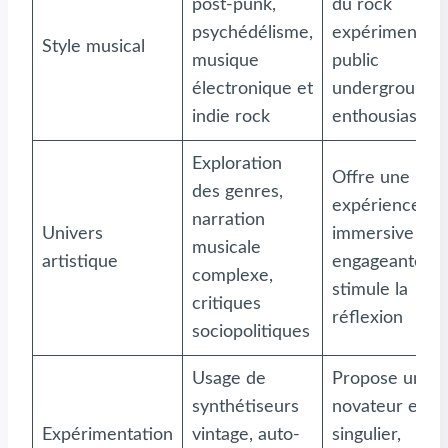
post-punk,
du rock
psychédélisme,
expérimental,
Style musical
musique
public
électronique et
underground
indie rock
enthousiaste
Exploration
Offre une
des genres,
expérience
narration
Univers
immersive et
musicale
artistique
engageante,
complexe,
stimule la
critiques
réflexion
sociopolitiques
Usage de
Propose un so
synthétiseurs
novateur et
Expérimentation
vintage, auto-
singulier,