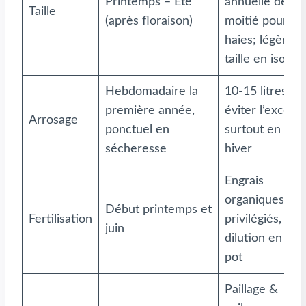
Printemps – Été
annuelle de
Taille
(après floraison)
moitié pour
haies; légère
taille en isolé
Hebdomadaire la
10-15 litres,
première année,
éviter l’excès,
Arrosage
ponctuel en
surtout en
sécheresse
hiver
Engrais
organiques
Début printemps et
Fertilisation
privilégiés,
juin
dilution en
pot
Paillage &