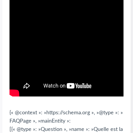
{« @context »: »https://schema.org », »@type »: »
FAQPage », »mainEntity »:
[{« @type »: »Question », »name »: »Quelle est la