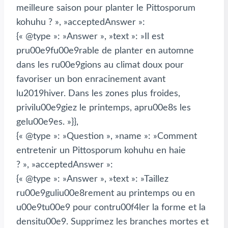
meilleure saison pour planter le Pittosporum
kohuhu ? », »acceptedAnswer »:
{« @type »: »Answer », »text »: »Il est
pru00e9fu00e9rable de planter en automne
dans les ru00e9gions au climat doux pour
favoriser un bon enracinement avant
lu2019hiver. Dans les zones plus froides,
privilu00e9giez le printemps, apru00e8s les
gelu00e9es. »}},
{« @type »: »Question », »name »: »Comment
entretenir un Pittosporum kohuhu en haie
? », »acceptedAnswer »:
{« @type »: »Answer », »text »: »Taillez
ru00e9guliu00e8rement au printemps ou en
u00e9tu00e9 pour contru00f4ler la forme et la
densitu00e9. Supprimez les branches mortes et