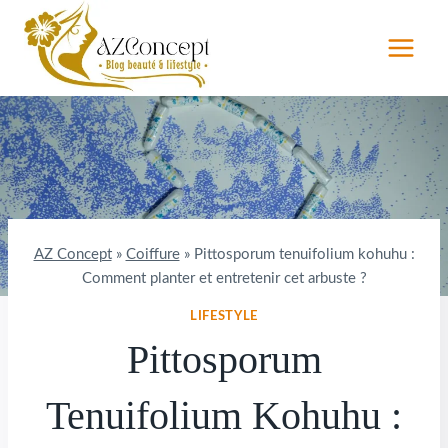
Aller
au
contenu
AZ Concept
»
Coiffure
»
Pittosporum tenuifolium kohuhu :
Comment planter et entretenir cet arbuste ?
LIFESTYLE
Pittosporum
Tenuifolium Kohuhu :