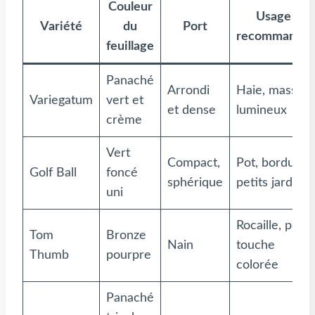
Couleur
Usage
Variété
du
Port
recommandé
feuillage
Panaché
Arrondi
Haie, massif
Variegatum
vert et
et dense
lumineux
crème
Vert
Compact,
Pot, bordure,
Golf Ball
foncé
sphérique
petits jardins
uni
Rocaille, pot,
Tom
Bronze
Nain
touche
Thumb
pourpre
colorée
Panaché