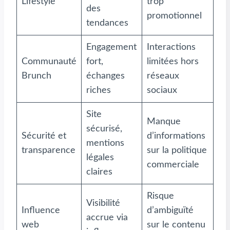
Lifestyle
trop
des
promotionnel
tendances
Engagement
Interactions
Communauté
fort,
limitées hors
Brunch
échanges
réseaux
riches
sociaux
Site
Manque
sécurisé,
Sécurité et
d’informations
mentions
transparence
sur la politique
légales
commerciale
claires
Risque
Visibilité
Influence
d’ambiguïté
accrue via
web
sur le contenu