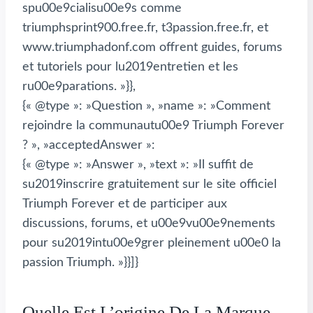
spu00e9cialisu00e9s comme
triumphsprint900.free.fr, t3passion.free.fr, et
www.triumphadonf.com offrent guides, forums
et tutoriels pour lu2019entretien et les
ru00e9parations. »}},
{« @type »: »Question », »name »: »Comment
rejoindre la communautu00e9 Triumph Forever
? », »acceptedAnswer »:
{« @type »: »Answer », »text »: »Il suffit de
su2019inscrire gratuitement sur le site officiel
Triumph Forever et de participer aux
discussions, forums, et u00e9vu00e9nements
pour su2019intu00e9grer pleinement u00e0 la
passion Triumph. »}}]}
Quelle Est L’origine De La Marque