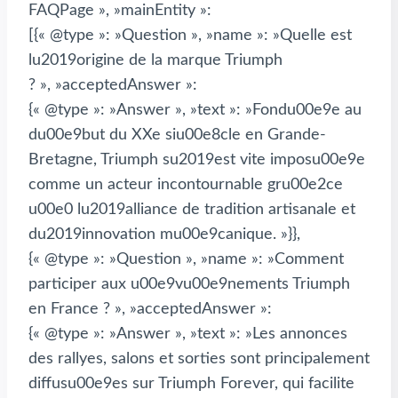
FAQPage », »mainEntity »:
[{« @type »: »Question », »name »: »Quelle est
lu2019origine de la marque Triumph
? », »acceptedAnswer »:
{« @type »: »Answer », »text »: »Fondu00e9e au
du00e9but du XXe siu00e8cle en Grande-
Bretagne, Triumph su2019est vite imposu00e9e
comme un acteur incontournable gru00e2ce
u00e0 lu2019alliance de tradition artisanale et
du2019innovation mu00e9canique. »}},
{« @type »: »Question », »name »: »Comment
participer aux u00e9vu00e9nements Triumph
en France ? », »acceptedAnswer »:
{« @type »: »Answer », »text »: »Les annonces
des rallyes, salons et sorties sont principalement
diffusu00e9es sur Triumph Forever, qui facilite