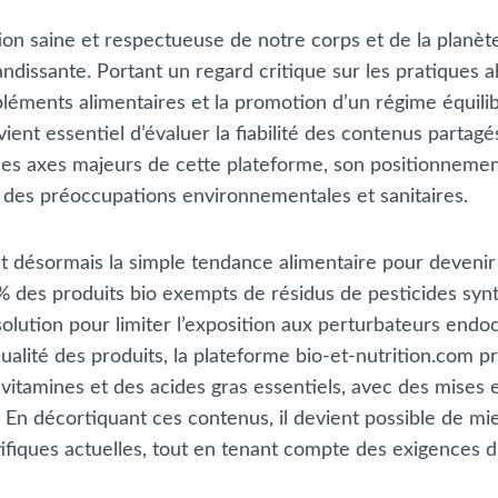
n saine et respectueuse de notre corps et de la planète s
issante. Portant un regard critique sur les pratiques ali
mpléments alimentaires et la promotion d’un régime équilib
vient essentiel d’évaluer la fiabilité des contenus partag
 les axes majeurs de cette plateforme, son positionnement 
ée des préoccupations environnementales et sanitaires.
nt désormais la simple tendance alimentaire pour devenir 
% des produits bio exempts de résidus de pesticides syn
olution pour limiter l’exposition aux perturbateurs end
a qualité des produits, la plateforme bio-et-nutrition.co
 vitamines et des acides gras essentiels, avec des mises e
 En décortiquant ces contenus, il devient possible de m
fiques actuelles, tout en tenant compte des exigences d’