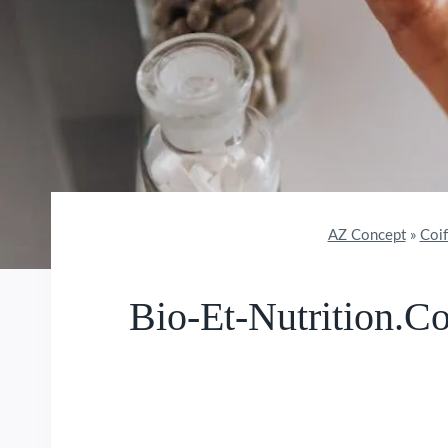
AZ Concept
»
Coif
Bio-Et-Nutrition.c