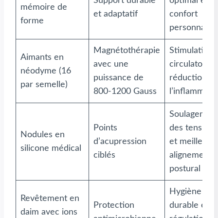
Support durable
optimal et
mémoire de
et adaptatif
confort
forme
personnalisé
Magnétothérapie
Stimulation
Aimants en
avec une
circulatoire 
néodyme (16
puissance de
réduction d
par semelle)
800-1200 Gauss
l’inflammati
Soulagemen
Points
des tensions
Nodules en
d’acupression
et meilleur
silicone médical
ciblés
alignement
postural
Hygiène
Revêtement en
Protection
durable et
daim avec ions