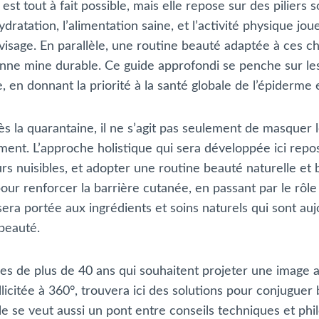
 est tout à fait possible, mais elle repose sur des piliers
ratation, l’alimentation saine, et l’activité physique jou
 visage. En parallèle, une routine beauté adaptée à ces
bonne mine durable. Ce guide approfondi se penche sur le
en donnant la priorité à la santé globale de l’épiderme et
ès la quarantaine, il ne s’agit pas seulement de masque
ment. L’approche holistique qui sera développée ici repos
teurs nuisibles, et adopter une routine beauté naturelle e
pour renforcer la barrière cutanée, en passant par le rôl
sera portée aux ingrédients et soins naturels qui sont aujo
beauté.
es de plus de 40 ans qui souhaitent projeter une image a
icitée à 360°, trouvera ici des solutions pour conjuguer b
e se veut aussi un pont entre conseils techniques et philo