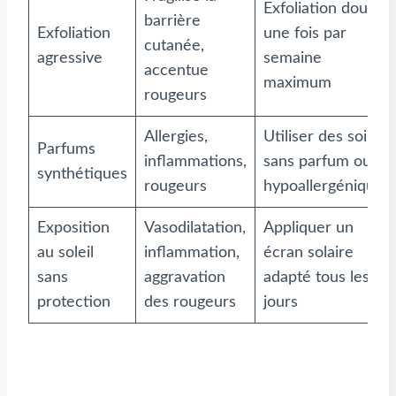
Exfoliation douce,
barrière
Exfoliation
une fois par
cutanée,
agressive
semaine
accentue
maximum
rougeurs
Allergies,
Utiliser des soins
Parfums
inflammations,
sans parfum ou
synthétiques
rougeurs
hypoallergéniques
Exposition
Vasodilatation,
Appliquer un
au soleil
inflammation,
écran solaire
sans
aggravation
adapté tous les
protection
des rougeurs
jours