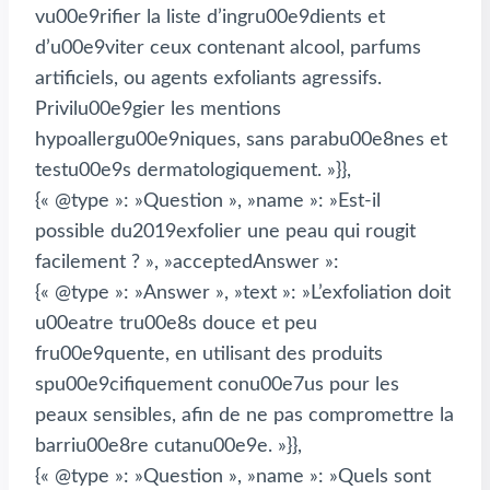
vu00e9rifier la liste d’ingru00e9dients et
d’u00e9viter ceux contenant alcool, parfums
artificiels, ou agents exfoliants agressifs.
Privilu00e9gier les mentions
hypoallergu00e9niques, sans parabu00e8nes et
testu00e9s dermatologiquement. »}},
{« @type »: »Question », »name »: »Est-il
possible du2019exfolier une peau qui rougit
facilement ? », »acceptedAnswer »:
{« @type »: »Answer », »text »: »L’exfoliation doit
u00eatre tru00e8s douce et peu
fru00e9quente, en utilisant des produits
spu00e9cifiquement conu00e7us pour les
peaux sensibles, afin de ne pas compromettre la
barriu00e8re cutanu00e9e. »}},
{« @type »: »Question », »name »: »Quels sont