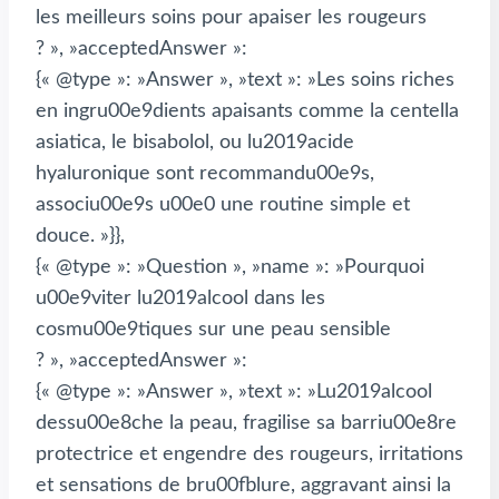
les meilleurs soins pour apaiser les rougeurs
? », »acceptedAnswer »:
{« @type »: »Answer », »text »: »Les soins riches
en ingru00e9dients apaisants comme la centella
asiatica, le bisabolol, ou lu2019acide
hyaluronique sont recommandu00e9s,
associu00e9s u00e0 une routine simple et
douce. »}},
{« @type »: »Question », »name »: »Pourquoi
u00e9viter lu2019alcool dans les
cosmu00e9tiques sur une peau sensible
? », »acceptedAnswer »:
{« @type »: »Answer », »text »: »Lu2019alcool
dessu00e8che la peau, fragilise sa barriu00e8re
protectrice et engendre des rougeurs, irritations
et sensations de bru00fblure, aggravant ainsi la