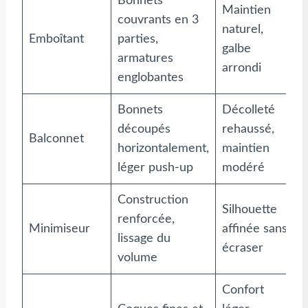
Bonnets
Maintien
couvrants en 3
naturel,
Q
Emboîtant
parties,
galbe
b
armatures
arrondi
englobantes
Bonnets
Décolleté
T
découpés
rehaussé,
Balconnet
d
horizontalement,
maintien
s
léger push-up
modéré
Construction
Silhouette
S
renforcée,
Minimiseur
affinée sans
c
lissage du
écraser
t
volume
Confort
P