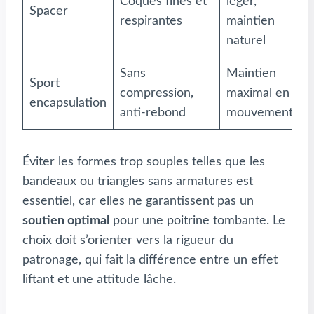
Coques fines et
léger,
Spacer
s
respirantes
maintien
c
naturel
Sans
Maintien
A
Sport
compression,
maximal en
s
encapsulation
anti-rebond
mouvement
r
Éviter les formes trop souples telles que les
bandeaux ou triangles sans armatures est
essentiel, car elles ne garantissent pas un
soutien optimal
pour une poitrine tombante. Le
choix doit s’orienter vers la rigueur du
patronage, qui fait la différence entre un effet
liftant et une attitude lâche.