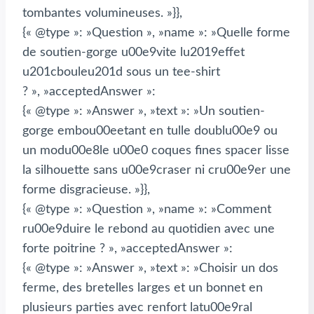
tombantes volumineuses. »}},
{« @type »: »Question », »name »: »Quelle forme
de soutien-gorge u00e9vite lu2019effet
u201cbouleu201d sous un tee-shirt
? », »acceptedAnswer »:
{« @type »: »Answer », »text »: »Un soutien-
gorge embou00eetant en tulle doublu00e9 ou
un modu00e8le u00e0 coques fines spacer lisse
la silhouette sans u00e9craser ni cru00e9er une
forme disgracieuse. »}},
{« @type »: »Question », »name »: »Comment
ru00e9duire le rebond au quotidien avec une
forte poitrine ? », »acceptedAnswer »:
{« @type »: »Answer », »text »: »Choisir un dos
ferme, des bretelles larges et un bonnet en
plusieurs parties avec renfort latu00e9ral